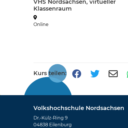
VHS Nordsachsen, virtueller
Klassenraum
Online
Kurs teilen:
Volkshochschule Nordsachsen
Dr.-Külz-Ring 9
04838 Eilenburg