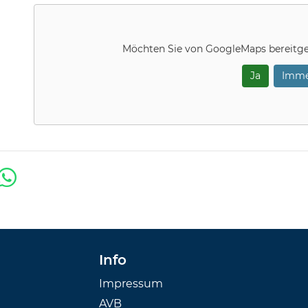
Möchten Sie von
GoogleMaps
bereitge
Ja
Imme
Info
Impressum
AVB