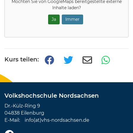
Möchten Sie von
GoogleMaps
bereitgestellte externe
Inhalte laden?
Ja
Immer
Kurs teilen:
Volkshochschule Nordsachsen
Dr.-Külz-Ring 9
04838 Eilenburg
E-Mail:
info(at)vhs-nordsachsen.de