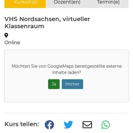
Kursort(e)
Dozent(en)
Termin(e)
VHS Nordsachsen, virtueller
Klassenraum
Online
Möchten Sie von
GoogleMaps
bereitgestellte externe
Inhalte laden?
Ja
Immer
Kurs teilen: