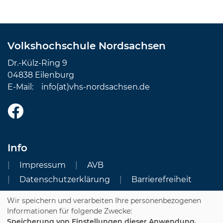
Volkshochschule Nordsachsen
Dr.-Külz-Ring 9
04838 Eilenburg
E-Mail:
info(at)vhs-nordsachsen.de
Info
Impressum
AVB
Datenschutzerklärung
Barrierefreiheit
Wir speichern und verarbeiten Ihre personenbezogenen
Cookie Einstellungen
Informationen für folgende Zwecke:
Speicherung von Einstellungen dieser Anwendung,
Dozenten-Login