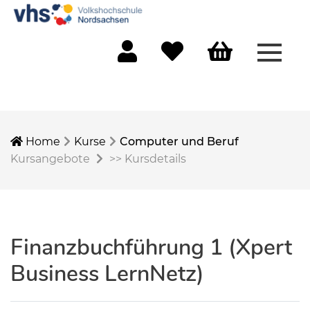
Menü 
Mein Konto
Merkliste
Warenkorb
Home
Kurse
Computer und Beruf
Kursangebote
>>
Kursdetails
Finanzbuchführung 1 (Xpert
Business LernNetz)