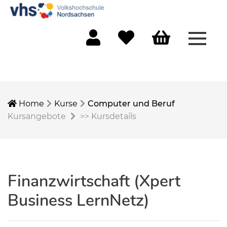
Menü 
Mein Konto
Merkliste
Warenkorb
Home
Kurse
Computer und Beruf
Kursangebote
>>
Kursdetails
Finanzwirtschaft (Xpert
Business LernNetz)