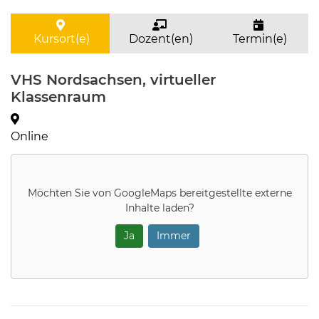
Kursort(e)
Dozent(en)
Termin(e)
VHS Nordsachsen, virtueller
Klassenraum
Online
Möchten Sie von
GoogleMaps
bereitgestellte externe
Inhalte laden?
Ja
Immer