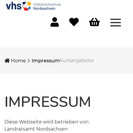
Menü 
Mein Konto
Merkliste
Warenkorb
Kursangebote
Home
Impressum
IMPRESSUM
Diese Webseite wird betrieben von:
Landratsamt Nordsachsen