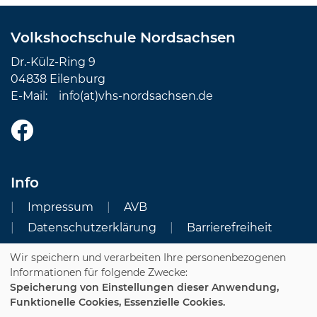
Volkshochschule Nordsachsen
Dr.-Külz-Ring 9
04838 Eilenburg
E-Mail:
info(at)vhs-nordsachsen.de
Info
Impressum
AVB
Datenschutzerklärung
Barrierefreiheit
Wir speichern und verarbeiten Ihre personenbezogenen
Cookie Einstellungen
Informationen für folgende Zwecke:
Speicherung von Einstellungen dieser Anwendung,
Dozenten-Login
Funktionelle Cookies, Essenzielle Cookies.