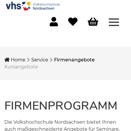
Menü 
Mein Konto
Merkliste
Warenkorb
Home
Service
Firmenangebote
Kursangebote
FIRMENPROGRAMM
Die Volkshochschule Nordsachsen bietet Ihnen
auch maßgeschneiderte Angebote für Seminare,