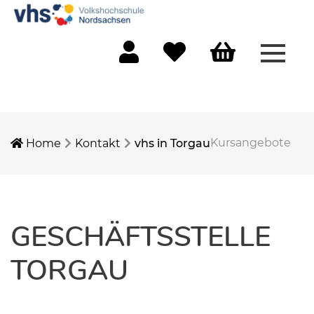
Menü 
Mein Konto
Merkliste
Warenkorb
Kursangebote
Home
Kontakt
vhs in Torgau
GESCHÄFTSSTELLE
TORGAU