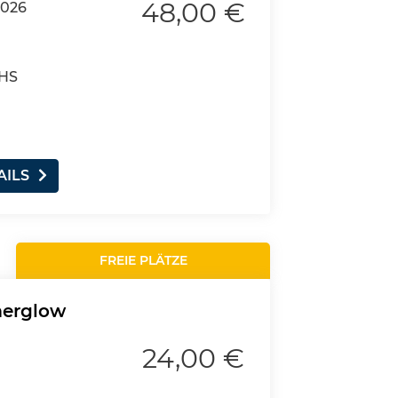
48,00 €
2026
VHS
AILS
FREIE PLÄTZE
merglow
24,00 €