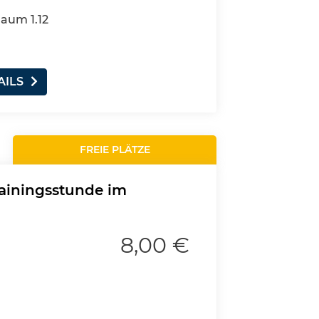
Raum 1.12
AILS
FREIE PLÄTZE
rainingsstunde im
8,00 €
u