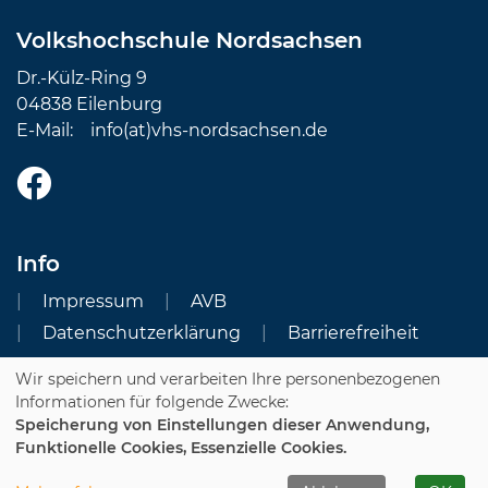
Volkshochschule Nordsachsen
Dr.-Külz-Ring 9
04838 Eilenburg
E-Mail:
info(at)vhs-nordsachsen.de
Info
Impressum
AVB
Datenschutzerklärung
Barrierefreiheit
Wir speichern und verarbeiten Ihre personenbezogenen
Cookie Einstellungen
Informationen für folgende Zwecke:
Speicherung von Einstellungen dieser Anwendung,
Dozenten-Login
Funktionelle Cookies, Essenzielle Cookies.
WIDERRUFSFORMULAR