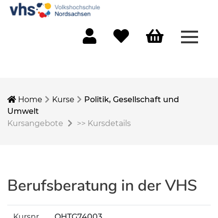
Menü 
Mein Konto
Merkliste
Warenkorb
Home
Kurse
Politik, Gesellschaft und
Umwelt
Kursangebote
>>
Kursdetails
Berufsberatung in der VHS
Kursnr.
OHTG74003