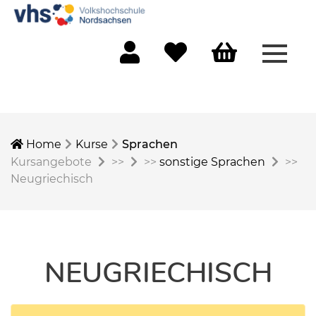
Menü 
Mein Konto
Merkliste
Warenkorb
Home
Kurse
Sprachen
Kursangebote
>>
>>
sonstige Sprachen
>>
Neugriechisch
NEUGRIECHISCH