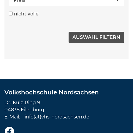
Preis
nicht volle
Volkshochschule Nordsachsen
Dr.-Külz-Ring 9
04838 Eilenburg
E-Mail:
info(at)vhs-nordsachsen.de