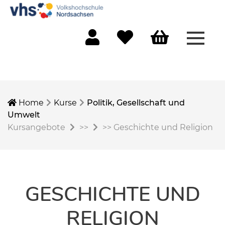
Menü 
Mein Konto
Merkliste
Warenkorb
Home
Kurse
Politik, Gesellschaft und
Umwelt
Kursangebote
>>
>>
Geschichte und Religion
GESCHICHTE UND
RELIGION