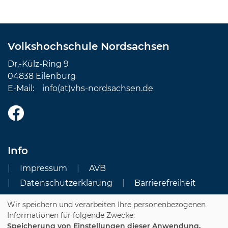
Volkshochschule Nordsachsen
Dr.-Külz-Ring 9
04838 Eilenburg
E-Mail:
info(at)vhs-nordsachsen.de
Info
Impressum
AVB
Datenschutzerklärung
Barrierefreiheit
Wir speichern und verarbeiten Ihre personenbezogenen
Cookie Einstellungen
Informationen für folgende Zwecke:
Speicherung von Einstellungen dieser Anwendung,
Dozenten-Login