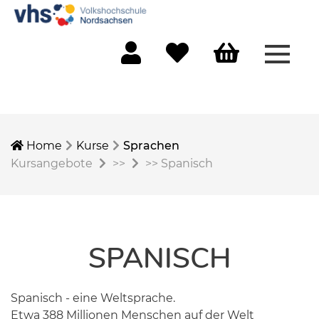
Menü 
Mein Konto
Merkliste
Warenkorb
Home
Kurse
Sprachen
Kursangebote
>>
>>
Spanisch
SPANISCH
Spanisch - eine Weltsprache.
Etwa 388 Millionen Menschen auf der Welt