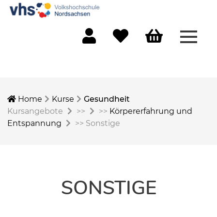
Menü 
Mein Konto
Merkliste
Warenkorb
Home
Kurse
Gesundheit
Kursangebote
>>
>>
Körpererfahrung und
Entspannung
>>
Sonstige
SONSTIGE