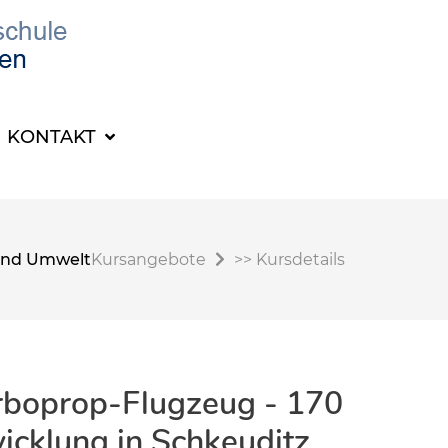
KONTAKT
t und Umwelt
Kursangebote
>>
Kursdetails
rboprop-Flugzeug - 170
wicklung in Schkeuditz