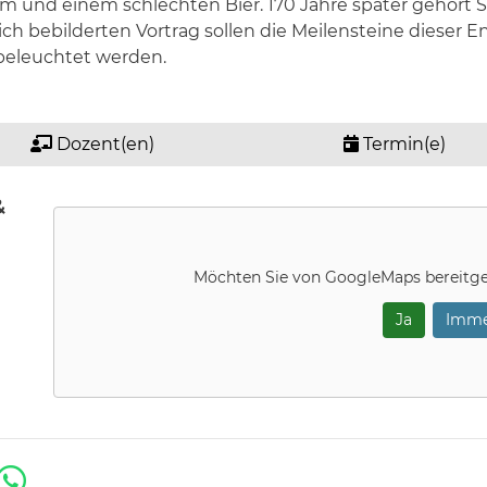
um und einem schlechten Bier. 170 Jahre später gehört 
ch bebilderten Vortrag sollen die Meilensteine dieser 
beleuchtet werden.
Dozent(en)
Termin(e)
&
Möchten Sie von
GoogleMaps
bereitge
Ja
Imme