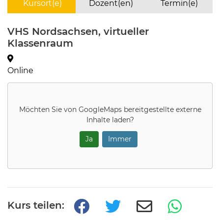
Kursort(e)
Dozent(en)
Termin(e)
VHS Nordsachsen, virtueller
Klassenraum
Online
Möchten Sie von
GoogleMaps
bereitgestellte externe
Inhalte laden?
Ja
Immer
Kurs teilen: