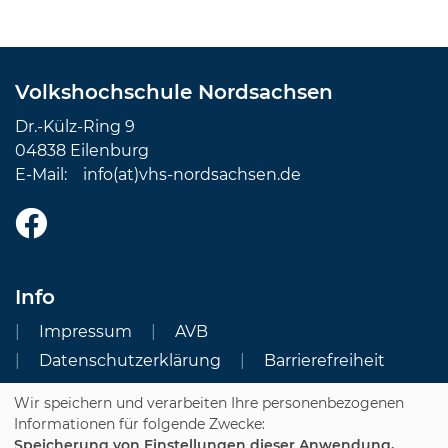
Volkshochschule Nordsachsen
Dr.-Külz-Ring 9
04838 Eilenburg
E-Mail:
info(at)vhs-nordsachsen.de
Info
Impressum
AVB
Datenschutzerklärung
Barrierefreiheit
Wir speichern und verarbeiten Ihre personenbezogenen
Cookie Einstellungen
Informationen für folgende Zwecke:
Speicherung von Einstellungen dieser Anwendung,
Dozenten-Login