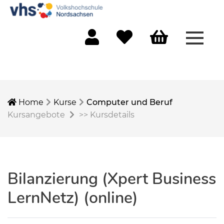
Menü 
Mein Konto
Merkliste
Warenkorb
Home
Kurse
Computer und Beruf
Kursangebote
>>
Kursdetails
Bilanzierung (Xpert Business
LernNetz) (online)