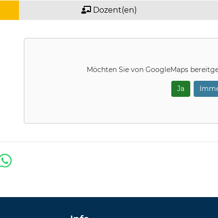
Dozent(en)
Möchten Sie von
GoogleMaps
bereitge
Ja
Imme