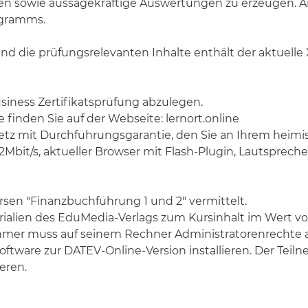
en sowie aussagekräftige Auswertungen zu erzeugen. An 
ogramms.
 und die prüfungsrelevanten Inhalte enthält der aktuelle
usiness Zertifikatsprüfung abzulegen.
 finden Sie auf der Webseite: lernort.online
nnetz mit Durchführungsgarantie, den Sie an Ihrem hei
Mbit/s, aktueller Browser mit Flash-Plugin, Lautsprech
rsen "Finanzbuchführung 1 und 2" vermittelt.
rialien des EduMedia-Verlags zum Kursinhalt im Wert vo
ehmer muss auf seinem Rechner Administratorenrechte
ftware zur DATEV-Online-Version installieren. Der Tei
eren.