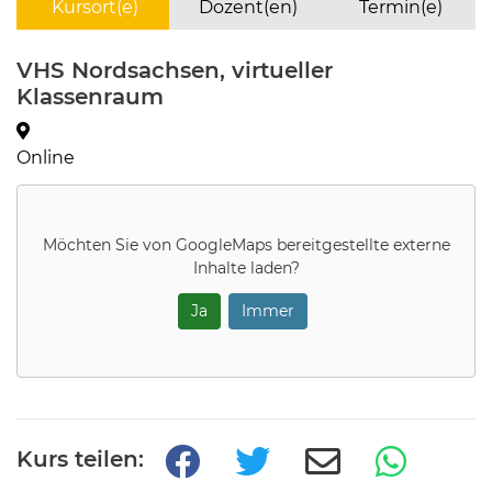
Kursort(e)
Dozent(en)
Termin(e)
VHS Nordsachsen, virtueller
Klassenraum
Online
Möchten Sie von
GoogleMaps
bereitgestellte externe
Inhalte laden?
Ja
Immer
Kurs teilen: