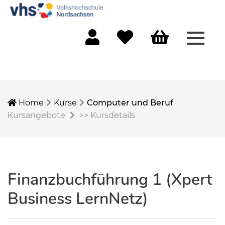
Menü 
Mein Konto
Merkliste
Warenkorb
Home
Kurse
Computer und Beruf
Kursangebote
>>
Kursdetails
Finanzbuchführung 1 (Xpert
Business LernNetz)