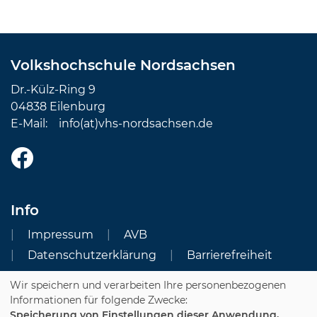
Volkshochschule Nordsachsen
Dr.-Külz-Ring 9
04838 Eilenburg
E-Mail:
info(at)vhs-nordsachsen.de
Info
Impressum
AVB
Datenschutzerklärung
Barrierefreiheit
Wir speichern und verarbeiten Ihre personenbezogenen
Cookie Einstellungen
Informationen für folgende Zwecke:
Speicherung von Einstellungen dieser Anwendung,
Dozenten-Login