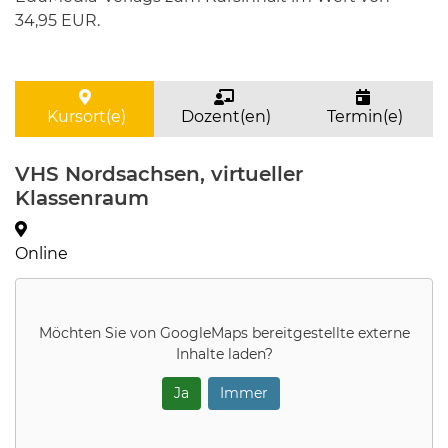
34,95 EUR.
Kursort(e)
Dozent(en)
Termin(e)
VHS Nordsachsen, virtueller
Klassenraum
Online
Möchten Sie von
GoogleMaps
bereitgestellte externe
Inhalte laden?
Ja
Immer