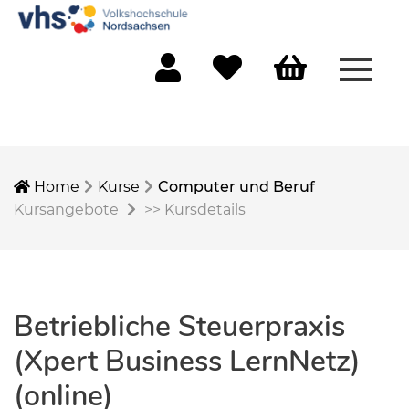
Menü 
Mein Konto
Merkliste
Warenkorb
Home
Kurse
Computer und Beruf
Kursangebote
>>
Kursdetails
Betriebliche Steuerpraxis
(Xpert Business LernNetz)
(online)