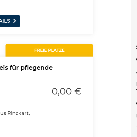
AILS
FREIE PLÄTZE
eis für pflegende
0,00 €
aus Rinckart,