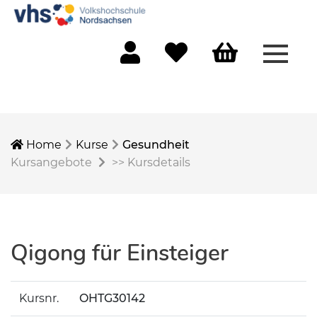
Menü 
Mein Konto
Merkliste
Warenkorb
Home
Kurse
Gesundheit
Kursangebote
>>
Kursdetails
Qigong für Einsteiger
Kursnr.
OHTG30142