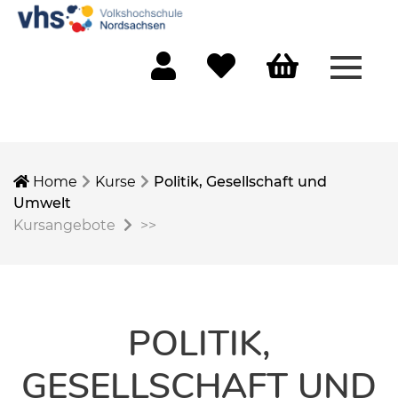
Menü 
Mein Konto
Merkliste
Warenkorb
Home
Kurse
Politik, Gesellschaft und
Umwelt
Kursangebote
>>
POLITIK,
GESELLSCHAFT UND