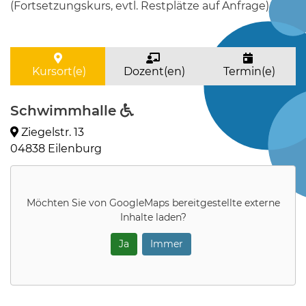
(Fortsetzungskurs, evtl. Restplätze auf Anfrage)
Kursort(e)
Dozent(en)
Termin(e)
Schwimmhalle
Ziegelstr. 13
04838 Eilenburg
Möchten Sie von
GoogleMaps
bereitgestellte externe
Inhalte laden?
Ja
Immer