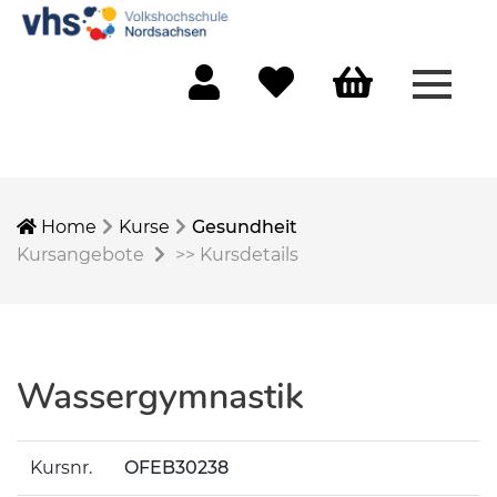
Menü 
Mein Konto
Merkliste
Warenkorb
Home
Kurse
Gesundheit
Kursangebote
>>
Kursdetails
Wassergymnastik
Kursnr.
OFEB30238