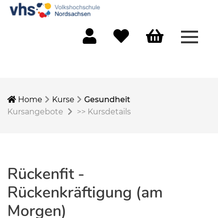
Menü 
Mein Konto
Merkliste
Warenkorb
Home
Kurse
Gesundheit
Kursangebote
>>
Kursdetails
Rückenfit -
Rückenkräftigung (am
Morgen)