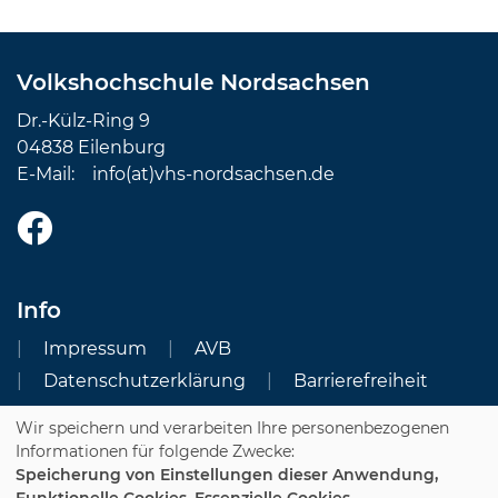
Volkshochschule Nordsachsen
Dr.-Külz-Ring 9
04838 Eilenburg
E-Mail:
info(at)vhs-nordsachsen.de
Info
Impressum
AVB
Datenschutzerklärung
Barrierefreiheit
Wir speichern und verarbeiten Ihre personenbezogenen
Cookie Einstellungen
Informationen für folgende Zwecke:
Speicherung von Einstellungen dieser Anwendung,
Dozenten-Login