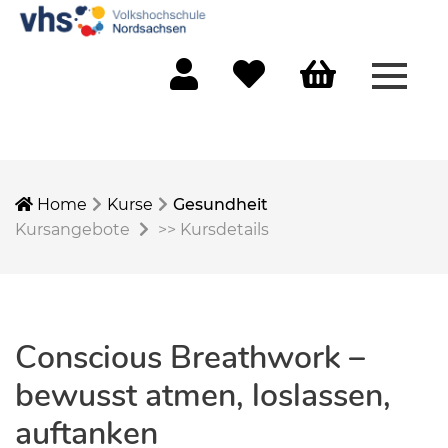
Menü 
Mein Konto
Merkliste
Warenkorb
Home
Kurse
Gesundheit
Kursangebote
>>
Kursdetails
Conscious Breathwork –
bewusst atmen, loslassen,
auftanken