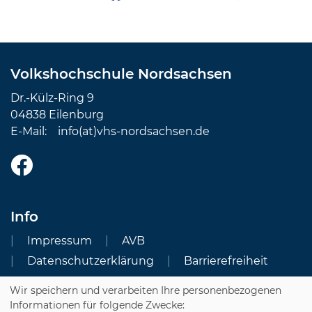
Volkshochschule Nordsachsen
Dr.-Külz-Ring 9
04838 Eilenburg
E-Mail:
info(at)vhs-nordsachsen.de
Info
Impressum
AVB
Datenschutzerklärung
Barrierefreiheit
Wir speichern und verarbeiten Ihre personenbezogenen
Cookie Einstellungen
Informationen für folgende Zwecke: