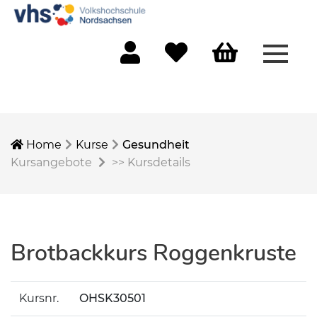
Menü 
Mein Konto
Merkliste
Warenkorb
Home
Kurse
Gesundheit
Kursangebote
>>
Kursdetails
Brotbackkurs Roggenkruste
Kursnr.
OHSK30501