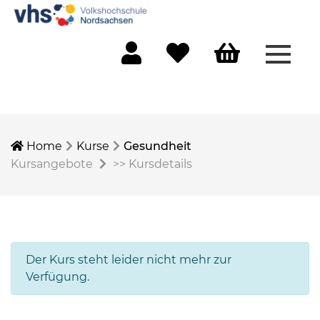
Menü 
Mein Konto
Merkliste
Warenkorb
Home
Kurse
Gesundheit
Kursangebote
>>
Kursdetails
Der Kurs steht leider nicht mehr zur
Verfügung.