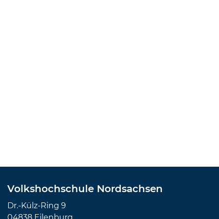
Volkshochschule Nordsachsen
Dr.-Külz-Ring 9
04838 Eilenburg