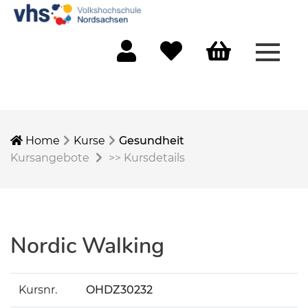
Menü 
Mein Konto
Merkliste
Warenkorb
Home
Kurse
Gesundheit
Kursangebote
>>
Kursdetails
Nordic Walking
Kursnr.
OHDZ30232