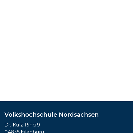
Volkshochschule Nordsachsen
Dr.-Külz-Ring 9
04838 Eilenburg