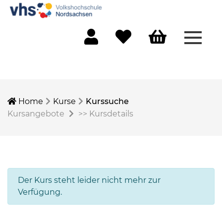
Menü 
Mein Konto
Merkliste
Warenkorb
Home
Kurse
Kurssuche
Kursangebote
>>
Kursdetails
Der Kurs steht leider nicht mehr zur
Verfügung.