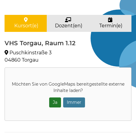
Kursort(e)
Dozent(en)
Termin(e)
VHS Torgau, Raum 1.12
Puschkinstraße 3
04860 Torgau
Möchten Sie von
GoogleMaps
bereitgestellte externe
Inhalte laden?
Ja
Immer