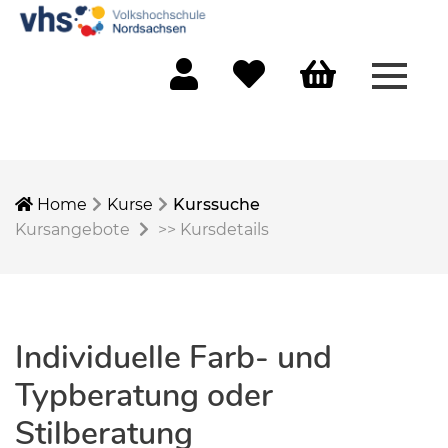
Menü 
Mein Konto
Merkliste
Warenkorb
Home
Kurse
Kurssuche
Kursangebote
>>
Kursdetails
Individuelle Farb- und
Typberatung oder
Stilberatung