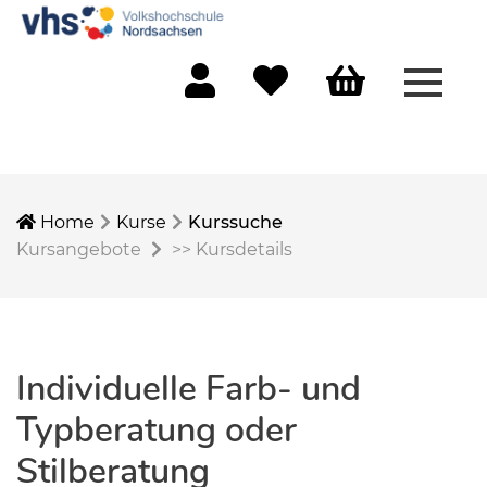
Menü 
Mein Konto
Merkliste
Warenkorb
Home
Kurse
Kurssuche
Kursangebote
>>
Kursdetails
Individuelle Farb- und
Typberatung oder
Stilberatung