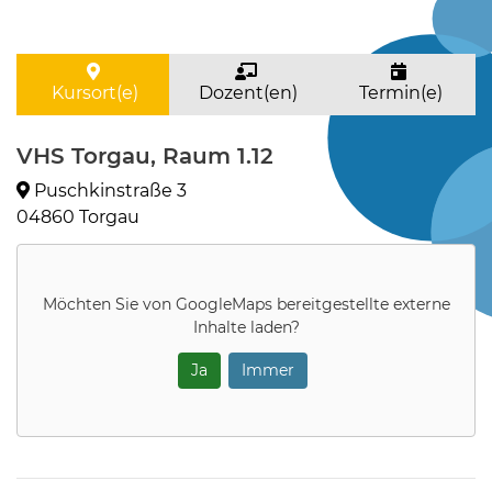
Kursort(e)
Dozent(en)
Termin(e)
VHS Torgau, Raum 1.12
Puschkinstraße 3
04860 Torgau
Möchten Sie von
GoogleMaps
bereitgestellte externe
Inhalte laden?
Ja
Immer