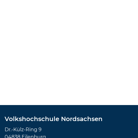
Volkshochschule Nordsachsen
Dr.-Külz-Ring 9
04838 Eilenburg