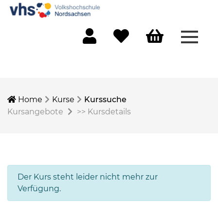
Menü 
Mein Konto
Merkliste
Warenkorb
Home
Kurse
Kurssuche
Kursangebote
>>
Kursdetails
Der Kurs steht leider nicht mehr zur
Verfügung.