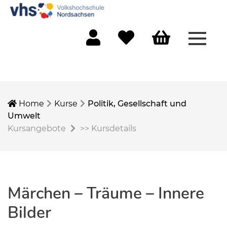
Menü 
Mein Konto
Merkliste
Warenkorb
Home
Kurse
Politik, Gesellschaft und
Umwelt
Kursangebote
>>
Kursdetails
Märchen – Träume – Innere
Bilder