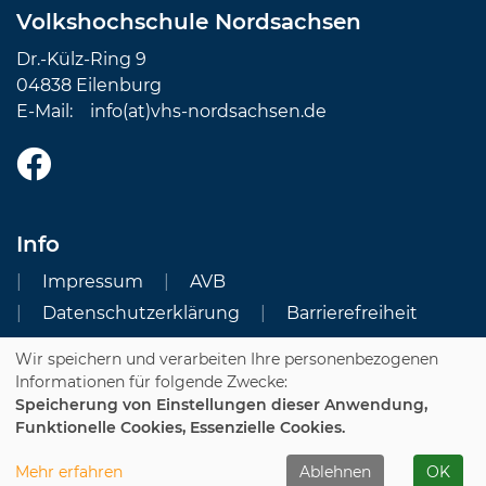
Volkshochschule Nordsachsen
Dr.-Külz-Ring 9
04838 Eilenburg
E-Mail:
info(at)vhs-nordsachsen.de
Info
Impressum
AVB
Datenschutzerklärung
Barrierefreiheit
Wir speichern und verarbeiten Ihre personenbezogenen
Cookie Einstellungen
Informationen für folgende Zwecke:
Speicherung von Einstellungen dieser Anwendung,
Dozenten-Login
Funktionelle Cookies, Essenzielle Cookies.
WIDERRUFSFORMULAR
Mehr erfahren
Ablehnen
OK