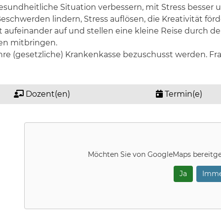
esundheitliche Situation verbessern, mit Stress besse
eschwerden lindern, Stress auflösen, die Kreativität för
 aufeinander auf und stellen eine kleine Reise durch d
en mitbringen.
hre (gesetzliche) Krankenkasse bezuschusst werden. Frag
Dozent(en)
Termin(e)
Möchten Sie von
GoogleMaps
bereitge
Ja
Imme