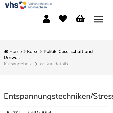
Menü 
Mein Konto
Merkliste
Warenkorb
Home
Kurse
Politik, Gesellschaft und
Umwelt
Kursangebote
>>
Kursdetails
Entspannungstechniken/Stres
Kursnr.
OHDZ30151