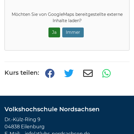
Möchten Sie von
GoogleMaps
bereitgestellte externe
Inhalte laden?
Ja
Immer
Kurs teilen:
Volkshochschule Nordsachsen
Dr.-Külz-Ring 9
04838 Eilenburg
E-Mail:
info(at)vhs-nordsachsen.de