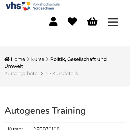
Menü 
Mein Konto
Merkliste
Warenkorb
Home
Kurse
Politik, Gesellschaft und
Umwelt
Kursangebote
>>
Kursdetails
Autogenes Training
Kursnr.
OFEB30108