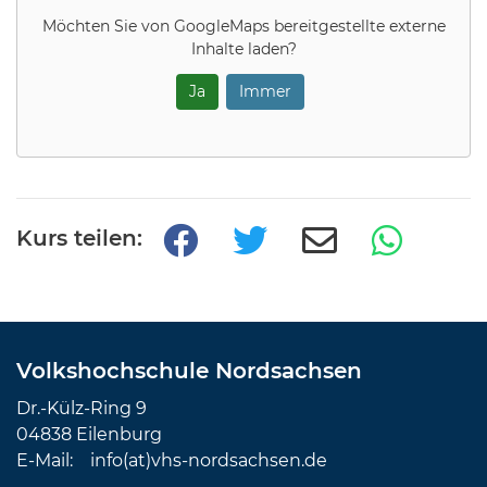
Möchten Sie von
GoogleMaps
bereitgestellte externe
Inhalte laden?
Ja
Immer
Kurs teilen:
Volkshochschule Nordsachsen
Dr.-Külz-Ring 9
04838 Eilenburg
E-Mail:
info(at)vhs-nordsachsen.de