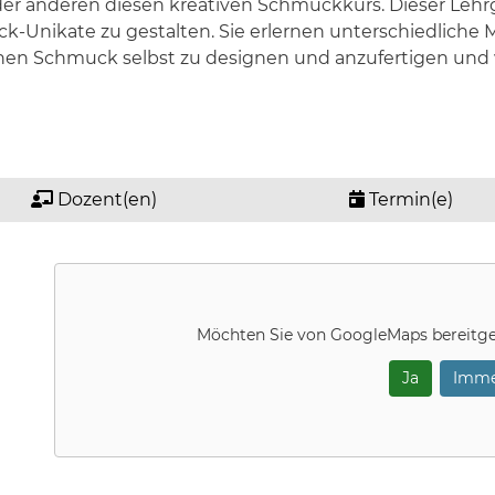
r anderen diesen kreativen Schmuckkurs. Dieser Lehrga
k-Unikate zu gestalten. Sie erlernen unterschiedlich
nen Schmuck selbst zu designen und anzufertigen und 
Dozent(en)
Termin(e)
Möchten Sie von
GoogleMaps
bereitge
Ja
Imme