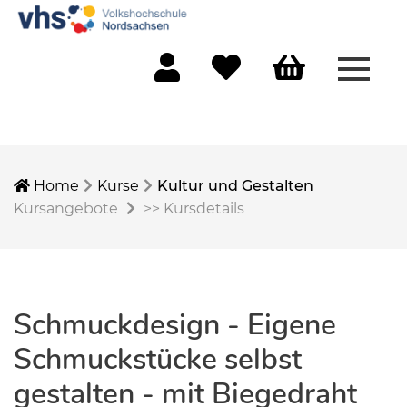
Menü 
Mein Konto
Merkliste
Warenkorb
Home
Kurse
Kultur und Gestalten
Kursangebote
>>
Kursdetails
Schmuckdesign - Eigene
Schmuckstücke selbst
gestalten - mit Biegedraht