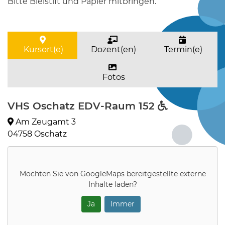
Bitte Bleistift und Papier mitbringen.
Kursort(e)
Dozent(en)
Termin(e)
Fotos
VHS Oschatz EDV-Raum 152
Am Zeugamt 3
04758 Oschatz
Möchten Sie von
GoogleMaps
bereitgestellte externe
Inhalte laden?
Ja
Immer