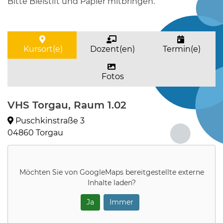
Bitte Bleistift und Papier mitbringen.
Kursort(e)
Dozent(en)
Termin(e)
Fotos
VHS Torgau, Raum 1.02
Puschkinstraße 3
04860 Torgau
Möchten Sie von
GoogleMaps
bereitgestellte externe
Inhalte laden?
Ja
Immer