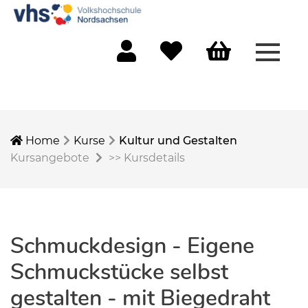
Menü 
Mein Konto
Merkliste
Warenkorb
Home
Kurse
Kultur und Gestalten
Kursangebote
>>
Kursdetails
Schmuckdesign - Eigene
Schmuckstücke selbst
gestalten - mit Biegedraht