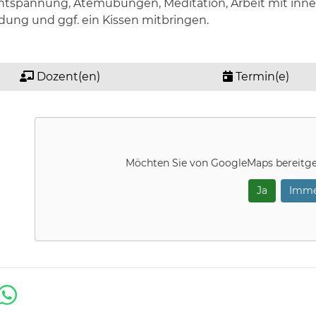
lentspannung, Atemübungen, Meditation, Arbeit mit inne
idung und ggf. ein Kissen mitbringen.
Dozent(en)
Termin(e)
Möchten Sie von
GoogleMaps
bereitge
Ja
Imme