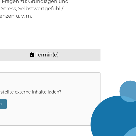
e Fragen zu: Grundlagen und
tress, Selbstwertgefühl /
nzen u. v. m.
Termin(e)
stellte externe Inhalte laden?
r