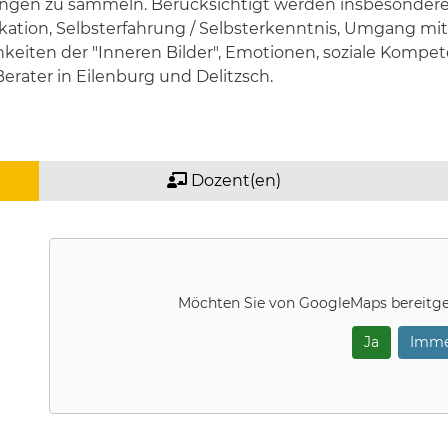
hrungen zu sammeln. Berücksichtigt werden insbesonder
ion, Selbsterfahrung / Selbsterkenntnis, Umgang mit S
eiten der "Inneren Bilder", Emotionen, soziale Kompete
erater in Eilenburg und Delitzsch.
Dozent(en)
Möchten Sie von
GoogleMaps
bereitge
Ja
Imme