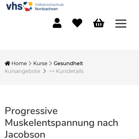
Menü 
Mein Konto
Merkliste
Warenkorb
Home
Kurse
Gesundheit
Kursangebote
>>
Kursdetails
Progressive
Muskelentspannung nach
Jacobson