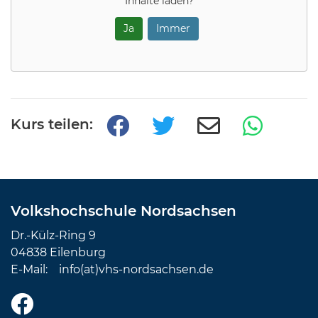
Inhalte laden?
Ja
Immer
Kurs teilen:
Volkshochschule Nordsachsen
Dr.-Külz-Ring 9
04838 Eilenburg
E-Mail:
info(at)vhs-nordsachsen.de