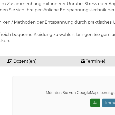
m Zusammenhang mit innerer Unruhe, Stress oder Angs
en Sie sich Ihre persönliche Entspannungstechnik he
chniken / Methoden der Entspannung durch praktisches 
lfreich bequeme Kleidung zu wählen; bringen Sie gern a
cken.
Dozent(en)
Termin(e)
Möchten Sie von
GoogleMaps
bereitge
Ja
Imme