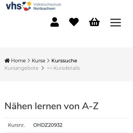
Menü 
Mein Konto
Merkliste
Warenkorb
Home
Kurse
Kurssuche
Kursangebote
>>
Kursdetails
Nähen lernen von A-Z
Kursnr.
OHDZ20932