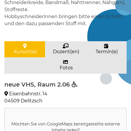
Schneiderkreide, Bandmaß, Nahttrenner, Nähgarn),
Stoffreste.
HobbyschneiderInnen bringen bitte einen Schnitt
und den dazu passenden Stoff mit.
Kursort(e)
Dozent(en)
Termin(e)
Fotos
neue VHS, Raum 2.06
Eisenbahnstr. 14
04509 Delitzsch
Möchten Sie von
GoogleMaps
bereitgestellte externe
Inhalte laden?