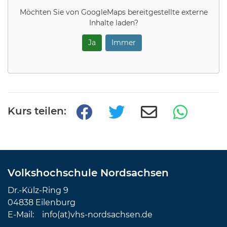
Möchten Sie von
GoogleMaps
bereitgestellte externe
Inhalte laden?
Ja
Immer
Kurs teilen:
Volkshochschule Nordsachsen
Dr.-Külz-Ring 9
04838 Eilenburg
E-Mail:
info(at)vhs-nordsachsen.de