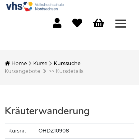
Menü 
Mein Konto
Merkliste
Warenkorb
Home
Kurse
Kurssuche
Kursangebote
>>
Kursdetails
Kräuterwanderung
Kursnr.
OHDZ10908