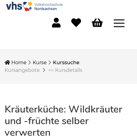
Menü 
Mein Konto
Merkliste
Warenkorb
Home
Kurse
Kurssuche
Kursangebote
>>
Kursdetails
Kräuterküche: Wildkräuter
und -früchte selber
verwerten