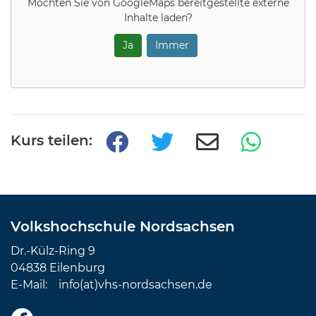
Möchten Sie von
GoogleMaps
bereitgestellte externe
Inhalte laden?
Ja
Immer
Kurs teilen:
Volkshochschule Nordsachsen
Dr.-Külz-Ring 9
04838 Eilenburg
E-Mail:
info(at)vhs-nordsachsen.de