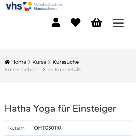
Menü 
Mein Konto
Merkliste
Warenkorb
Home
Kurse
Kurssuche
Kursangebote
>>
Kursdetails
Hatha Yoga für Einsteiger
Kursnr.
OHTG30110