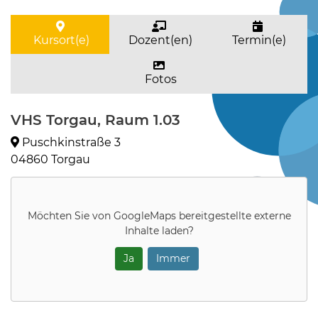
Kursort(e)
Dozent(en)
Termin(e)
Fotos
VHS Torgau, Raum 1.03
Puschkinstraße 3
04860 Torgau
Möchten Sie von
GoogleMaps
bereitgestellte externe
Inhalte laden?
Ja
Immer