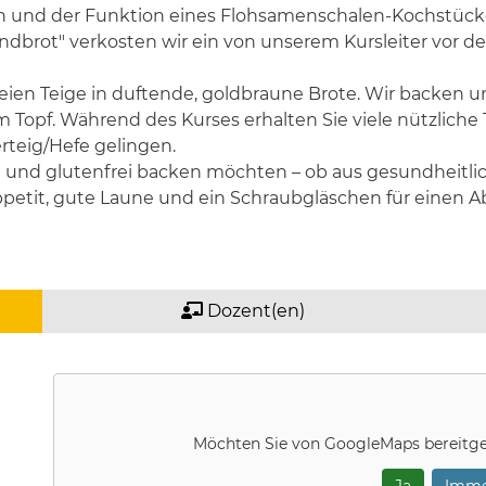
und der Funktion eines Flohsamenschalen-Kochstückes. 
bendbrot" verkosten wir ein von unserem Kursleiter vor 
ien Teige in duftende, goldbraune Brote. Wir backen un
 Topf. Während des Kurses erhalten Sie viele nützliche T
rteig/Hefe gelingen.
sund und glutenfrei backen möchten – ob aus gesundheitl
tit, gute Laune und ein Schraubgläschen für einen Abl
Dozent(en)
Möchten Sie von
GoogleMaps
bereitge