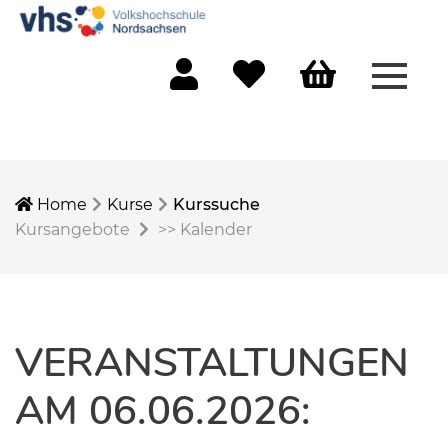
Menü 
Mein Konto
Merkliste
Warenkorb
Home
Kurse
Kurssuche
Kursangebote
>>
Kalender
VERANSTALTUNGEN
AM 06.06.2026: