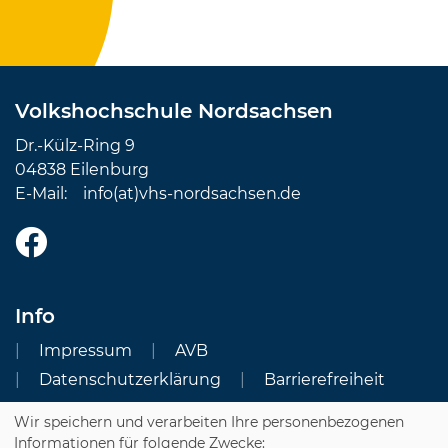
Volkshochschule Nordsachsen
Dr.-Külz-Ring 9
04838 Eilenburg
E-Mail:
info(at)vhs-nordsachsen.de
Info
Impressum
AVB
Datenschutzerklärung
Barrierefreiheit
Wir speichern und verarbeiten Ihre personenbezogenen
Cookie Einstellungen
Informationen für folgende Zwecke: