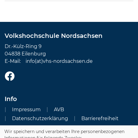
Volkshochschule Nordsachsen
Dr.-Külz-Ring 9
04838 Eilenburg
E-Mail:
info(at)vhs-nordsachsen.de
Info
Impressum
AVB
Datenschutzerklärung
Barrierefreiheit
Wir speichern und verarbeiten Ihre personenbezogenen
Cookie Einstellungen